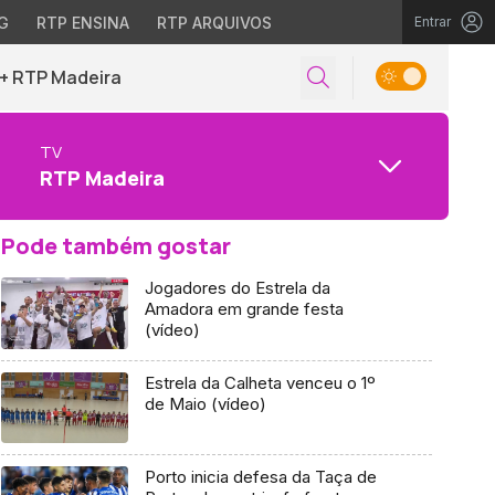
G
RTP ENSINA
RTP ARQUIVOS
Entrar
+ RTP Madeira
TV
RTP Madeira
Pode também gostar
Jogadores do Estrela da
Amadora em grande festa
(vídeo)
Estrela da Calheta venceu o 1º
de Maio (vídeo)
Porto inicia defesa da Taça de