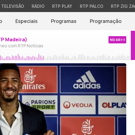
TELEVISÃO
RÁDIO
RTP PLAY
RTP PALCO
RTP ZIG ZA
o
Especiais
Programas
Programação
TP Madeira)
NO AR
neo com RTP Notícias