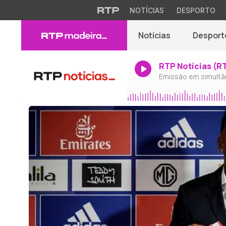
NOTÍCIAS
DESPORTO
Notícias
Desport
RTP Notícias (R
Emissão em simultâ