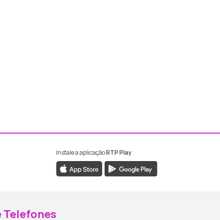
Instale a aplicação
RTP Play
ebook da RTP Madeira
nstagram da RTP Madeira
 Telefones