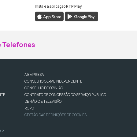
Instale a aplicação
RTP Play
ebook da RTP Madeira
nstagram da RTP Madeira
 Telefones
A EMPRESA
CONSELHO GERAL INDEPENDENTE
CONSELHO DE OPINIÃO
NTE
CONTRATO DE CONCESSÃO DO SERVIÇO PÚBLICO
DE RÁDIO E TELEVISÃO
RGPD
GESTÃO DAS DEFINIÇÕES DE COOKIES
026