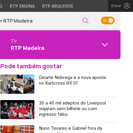
G
RTP ENSINA
RTP ARQUIVOS
Entrar
+ RTP Madeira
TV
RTP Madeira
Pode também gostar
Dinarte Nóbrega e a nova aposta
no Kartcross RX 01
30 a 40 mil adeptos do Liverpool
viajaram sem bilhete ou com
ingresso falso
Nuno Tavares e Gabriel fora da