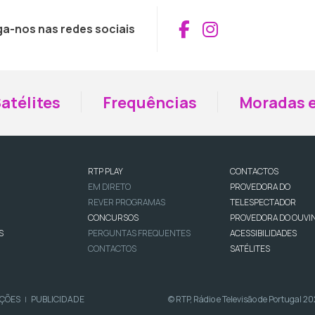
Aceder ao Fac
Aceder ao I
ga-nos nas redes sociais
atélites
Frequências
Moradas e
RTP PLAY
CONTACTOS
EM DIRETO
PROVEDORA DO
REVER PROGRAMAS
TELESPECTADOR
CONCURSOS
PROVEDORA DO OUVI
S
PERGUNTAS FREQUENTES
ACESSIBILIDADES
CONTACTOS
SATÉLITES
IÇÕES
PUBLICIDADE
© RTP, Rádio e Televisão de Portugal 2
|