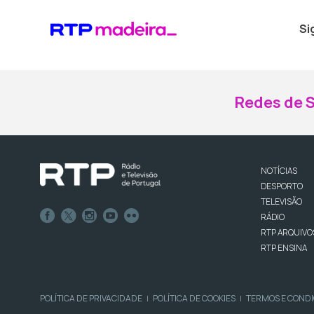
Si
Redes de S
NOTÍCIAS
DESPORTO
TELEVISÃO
RÁDIO
RTP ARQUIVO
RTP ENSINA
POLÍTICA DE PRIVACIDADE
POLÍTICA DE COOKIES
TERMOS E COND
|
|