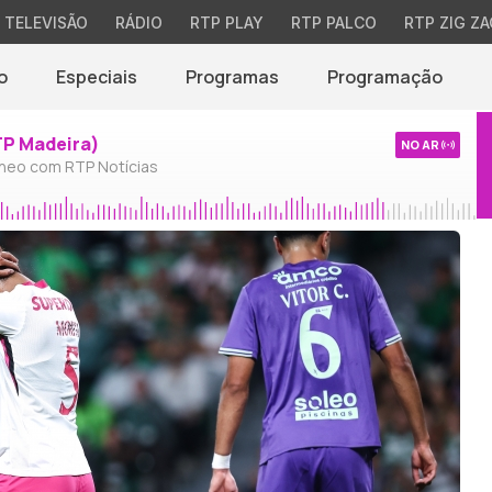
TELEVISÃO
RÁDIO
RTP PLAY
RTP PALCO
RTP ZIG ZA
o
Especiais
Programas
Programação
TP Madeira)
NO AR
neo com RTP Notícias