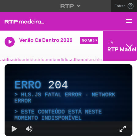
Entrar
Verão Cá Dentro 2026
NO AR
TV
RTP Madei
ERRO
204
HLS.JS FATAL ERROR - NETWORK
ERROR
ESTE CONTEÚDO ESTÁ NESTE
MOMENTO INDISPONÍVEL