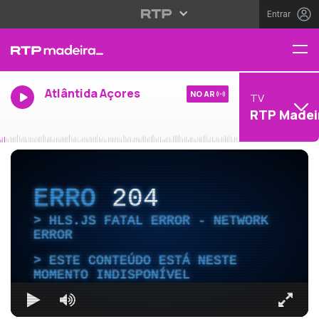
Entrar
Atlântida Açores
NO AR
TV
RTP Madei
ERRO
204
HLS.JS FATAL ERROR - NETWORK
ERROR
ESTE CONTEÚDO ESTÁ NESTE
MOMENTO INDISPONÍVEL