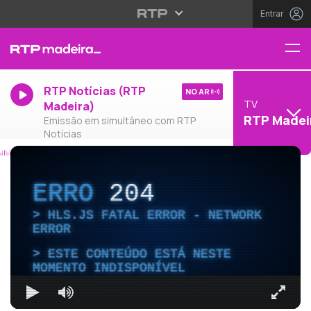
Entrar
RTP Notícias (RTP
NO AR
TV
Madeira)
RTP Madei
Emissão em simultâneo com RTP
Notícias
ERRO
204
HLS.JS FATAL ERROR - NETWORK
ERROR
ESTE CONTEÚDO ESTÁ NESTE
MOMENTO INDISPONÍVEL