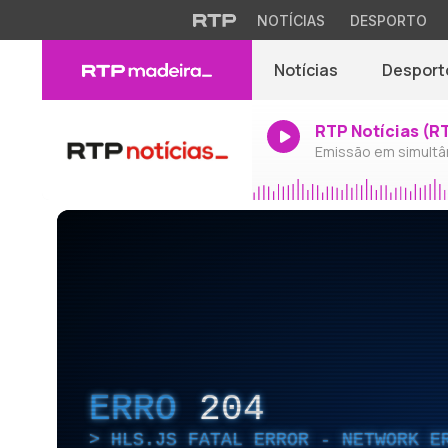
NOTÍCIAS
DESPORTO
Notícias
Desport
RTP Notícias (R
Emissão em simultâ
ERRO
204
HLS.JS FATAL ERROR - NETWORK E