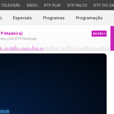
TELEVISÃO
RÁDIO
RTP PLAY
RTP PALCO
RTP ZIG ZA
o
Especiais
Programas
Programação
TP Madeira)
NO AR
neo com RTP Notícias
RROR