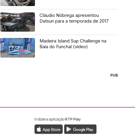
Cláudio Nóbrega apresentou
Datsun para a temporada de 2017
Madeira Island Sup Challenge na
Baía do Funchal (vídeo)
PUB
Instale a aplicação
RTP Play
ebook da RTP Madeira
nstagram da RTP Madeira