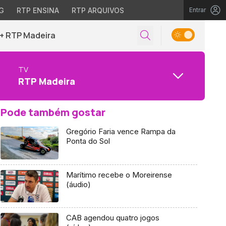
G
RTP ENSINA
RTP ARQUIVOS
Entrar
+ RTP Madeira
TV
RTP Madeira
Pode também gostar
Gregório Faria vence Rampa da
Ponta do Sol
Marítimo recebe o Moreirense
(áudio)
CAB agendou quatro jogos