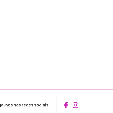
Aceder ao Fac
Aceder ao I
ga-nos nas redes sociais