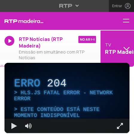
Entrar
RTP Notícias (RTP
NO AR
TV
Madeira)
RTP Madei
Emissão em simultâneo com RTP
Notícias
ERRO
204
HLS.JS FATAL ERROR - NETWORK
ERROR
ESTE CONTEÚDO ESTÁ NESTE
MOMENTO INDISPONÍVEL