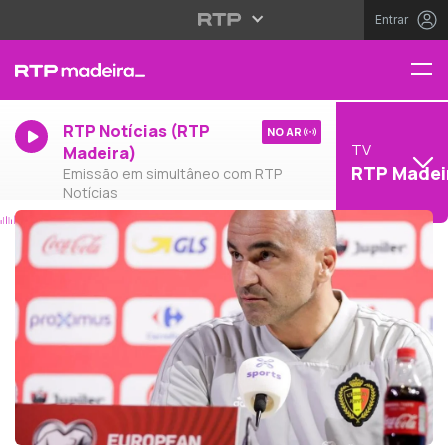
Entrar
RTP Notícias (RTP
NO AR
TV
Madeira)
RTP Madei
Emissão em simultâneo com RTP
Notícias