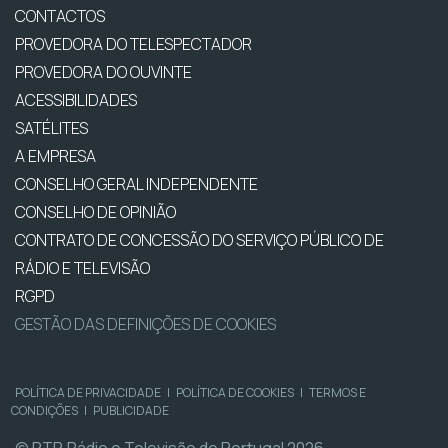
CONTACTOS
PROVEDORA DO TELESPECTADOR
PROVEDORA DO OUVINTE
ACESSIBILIDADES
SATÉLITES
A EMPRESA
CONSELHO GERAL INDEPENDENTE
CONSELHO DE OPINIÃO
CONTRATO DE CONCESSÃO DO SERVIÇO PÚBLICO DE
RÁDIO E TELEVISÃO
RGPD
GESTÃO DAS DEFINIÇÕES DE COOKIES
POLÍTICA DE PRIVACIDADE
|
POLÍTICA DE COOKIES
|
TERMOS E
CONDIÇÕES
|
PUBLICIDADE
© RTP, Rádio e Televisão de Portugal 2026