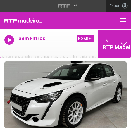
Entrar
Sem Filtros
NO AR
TV
RTP Madei