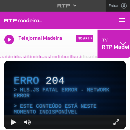
Entrar
Telejornal Madeira
NO AR
TV
RTP Madei
ERRO
204
HLS.JS FATAL ERROR - NETWORK
ERROR
ESTE CONTEÚDO ESTÁ NESTE
MOMENTO INDISPONÍVEL