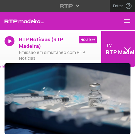
Entrar
RTP Notícias (RTP
NO AR
TV
Madeira)
RTP Madei
Emissão em simultâneo com RTP
Notícias