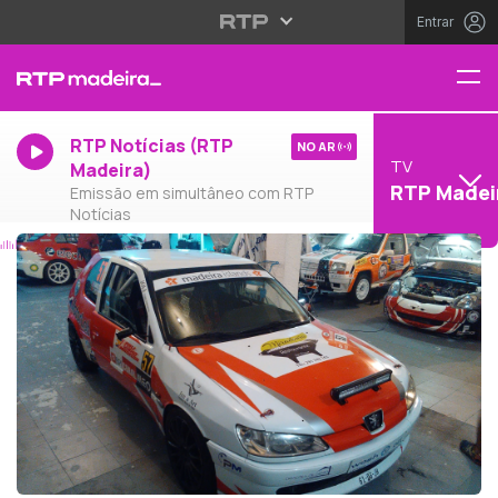
Entrar
RTP Notícias (RTP
NO AR
TV
Madeira)
RTP Madei
Emissão em simultâneo com RTP
Notícias