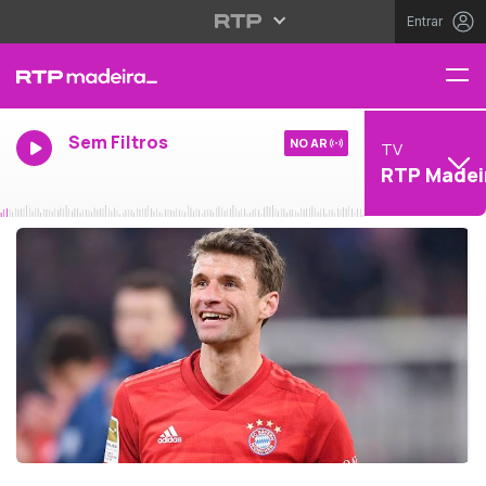
Entrar
Sem Filtros
NO AR
TV
RTP Madei