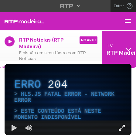
Entrar
RTP Notícias (RTP
NO AR
TV
Madeira)
RTP Madei
Emissão em simultâneo com RTP
Notícias
ERRO
204
HLS.JS FATAL ERROR - NETWORK
ERROR
ESTE CONTEÚDO ESTÁ NESTE
MOMENTO INDISPONÍVEL