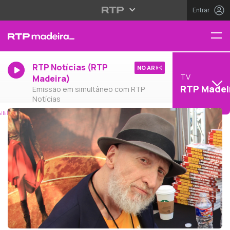
Entrar
RTP Notícias (RTP
NO AR
TV
Madeira)
RTP Madei
Emissão em simultâneo com RTP
Notícias