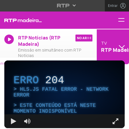
Entrar
RTP Notícias (RTP
NO AR
TV
Madeira)
RTP Madei
Emissão em simultâneo com RTP
Notícias
ERRO
204
HLS.JS FATAL ERROR - NETWORK
ERROR
ESTE CONTEÚDO ESTÁ NESTE
MOMENTO INDISPONÍVEL