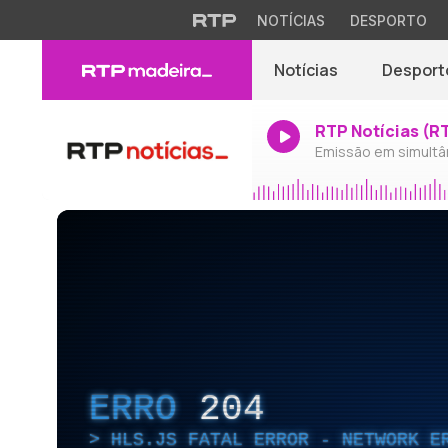
NOTÍCIAS
DESPORTO
Notícias
Desport
RTP Notícias (R
Emissão em simultâ
ERRO
204
HLS.JS FATAL ERROR - NETWORK E