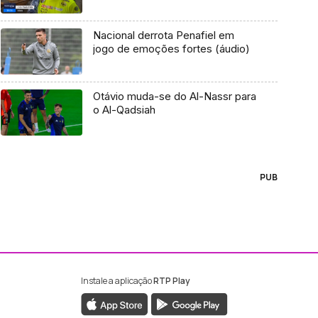
Nacional derrota Penafiel em
jogo de emoções fortes (áudio)
Otávio muda-se do Al-Nassr para
o Al-Qadsiah
PUB
Instale a aplicação
RTP Play
ebook da RTP Madeira
nstagram da RTP Madeira