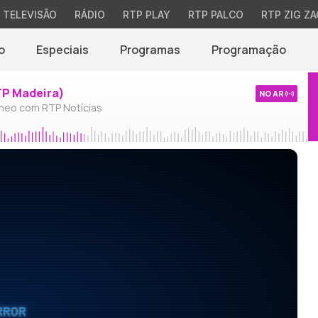
TELEVISÃO
RÁDIO
RTP PLAY
RTP PALCO
RTP ZIG ZA
o
Especiais
Programas
Programação
TP Madeira)
NO AR
neo com RTP Notícias
RROR