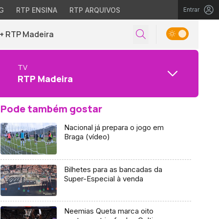
G
RTP ENSINA
RTP ARQUIVOS
Entrar
+ RTP Madeira
TV
RTP Madeira
Pode também gostar
Nacional já prepara o jogo em
Braga (vídeo)
Bilhetes para as bancadas da
Super-Especial à venda
Neemias Queta marca oito