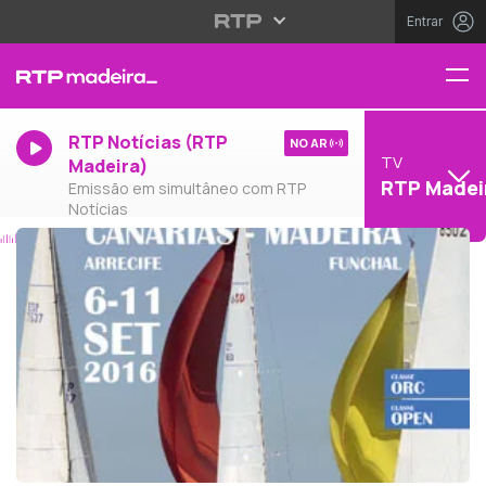
Entrar
RTP Notícias (RTP
NO AR
TV
Madeira)
RTP Madei
Emissão em simultâneo com RTP
Notícias