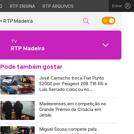
G
RTP ENSINA
RTP ARQUIVOS
Entrar
+ RTP Madeira
TV
RTP Madeira
Pode também gostar
José Camacho troca Fiat Punto
S2000 por Peugeot 208 T16 R5 e
Luís Serrado colocou no
mercado de vendas o Renault
Clio R3T
Madeirenses em competição no
Grande Prémio da Croácia em
Jetski
Miguel Sousa compete pela