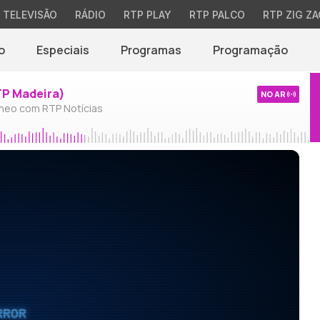
TELEVISÃO
RÁDIO
RTP PLAY
RTP PALCO
RTP ZIG ZA
o
Especiais
Programas
Programação
TP Madeira)
NO AR
neo com RTP Notícias
RROR