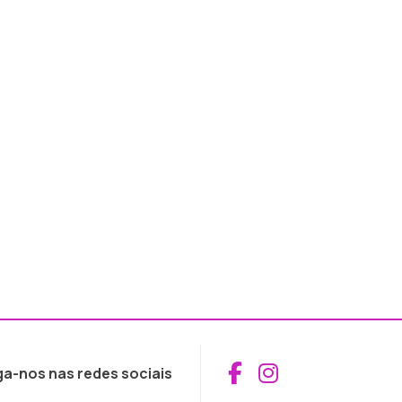
Aceder ao Fac
Aceder ao I
ga-nos nas redes sociais