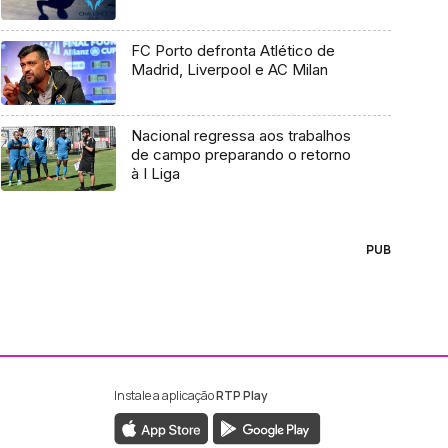
FC Porto defronta Atlético de
Madrid, Liverpool e AC Milan
Nacional regressa aos trabalhos
de campo preparando o retorno
à I Liga
PUB
Instale a aplicação
RTP Play
ebook da RTP Madeira
nstagram da RTP Madeira