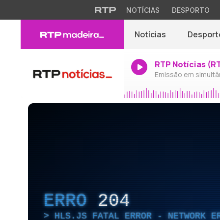
NOTÍCIAS
DESPORTO
Notícias
Desport
RTP Notícias (R
Emissão em simultâ
ERRO
204
HLS.JS FATAL ERROR - NETWORK E