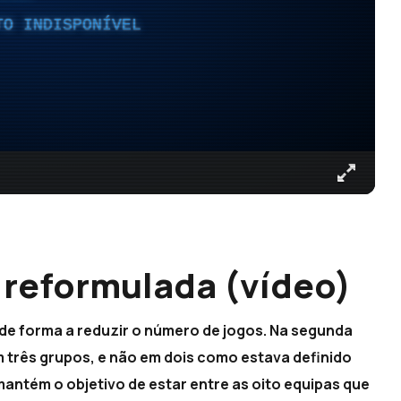
TO INDISPONÍVEL
 reformulada (vídeo)
 de forma a reduzir o número de jogos. Na segunda
m três grupos, e não em dois como estava definido
antém o objetivo de estar entre as oito equipas que