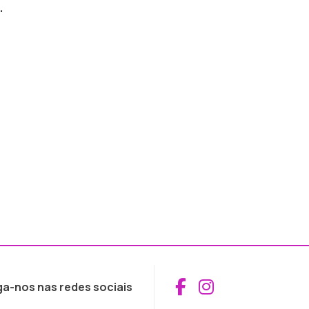
.
Aceder ao Fac
Aceder ao I
ga-nos nas redes sociais