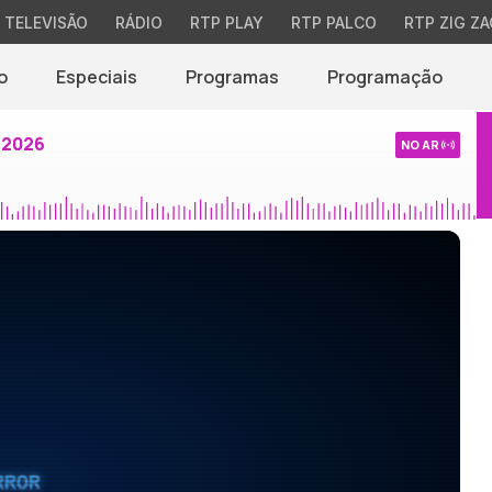
TELEVISÃO
RÁDIO
RTP PLAY
RTP PALCO
RTP ZIG ZA
o
Especiais
Programas
Programação
 2026
NO AR
RROR