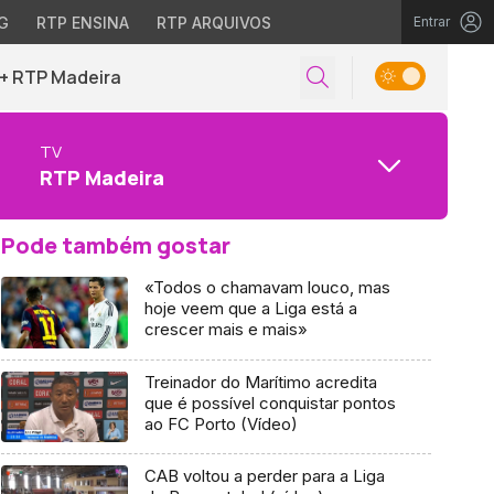
G
RTP ENSINA
RTP ARQUIVOS
Entrar
+ RTP Madeira
TV
RTP Madeira
Pode também gostar
«Todos o chamavam louco, mas
hoje veem que a Liga está a
crescer mais e mais»
Treinador do Marítimo acredita
que é possível conquistar pontos
ao FC Porto (Vídeo)
CAB voltou a perder para a Liga