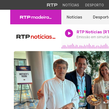
NOTÍCIAS
DESPORTO
Notícias
Desport
RTP Notícias (R
Emissão em simultâ