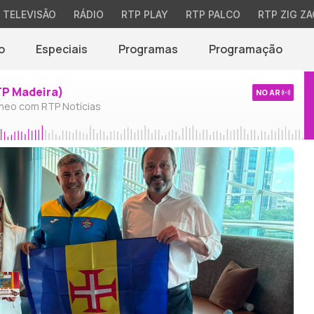
TELEVISÃO
RÁDIO
RTP PLAY
RTP PALCO
RTP ZIG ZA
o
Especiais
Programas
Programação
TP Madeira)
NO AR
neo com RTP Notícias