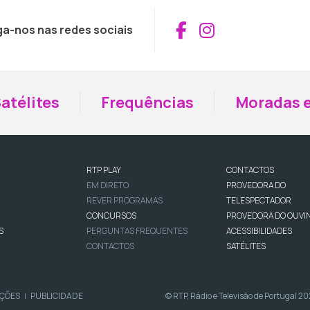
Aceder ao Fac
Aceder ao I
ga-nos nas redes sociais
atélites
Frequências
Moradas e
RTP PLAY
CONTACTOS
EM DIRETO
PROVEDORA DO
REVER PROGRAMAS
TELESPECTADOR
CONCURSOS
PROVEDORA DO OUVI
S
PERGUNTAS FREQUENTES
ACESSIBILIDADES
CONTACTOS
SATÉLITES
IÇÕES
PUBLICIDADE
© RTP, Rádio e Televisão de Portugal 2
|