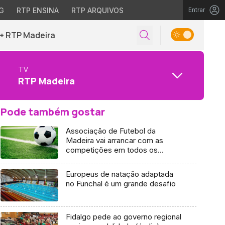
G
RTP ENSINA
RTP ARQUIVOS
Entrar
+ RTP Madeira
TV
RTP Madeira
Pode também gostar
Associação de Futebol da
Madeira vai arrancar com as
competições em todos os
escalões
Europeus de natação adaptada
no Funchal é um grande desafio
Fidalgo pede ao governo regional