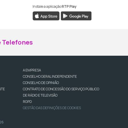
Instale a aplicação
RTP Play
ebook da RTP Madeira
nstagram da RTP Madeira
 Telefones
A EMPRESA
CONSELHO GERAL INDEPENDENTE
CONSELHO DE OPINIÃO
NTE
CONTRATO DE CONCESSÃO DO SERVIÇO PÚBLICO
DE RÁDIO E TELEVISÃO
RGPD
GESTÃO DAS DEFINIÇÕES DE COOKIES
026