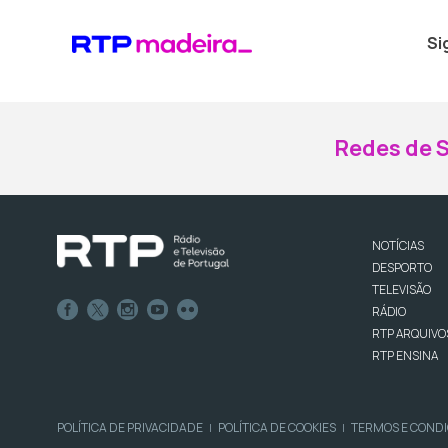
Si
Redes de S
NOTÍCIAS
DESPORTO
TELEVISÃO
RÁDIO
RTP ARQUIVO
RTP ENSINA
POLÍTICA DE PRIVACIDADE
POLÍTICA DE COOKIES
TERMOS E COND
|
|