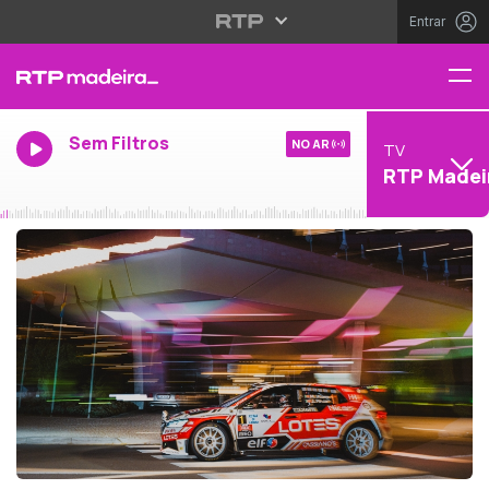
Entrar
Sem Filtros
NO AR
TV
RTP Madei