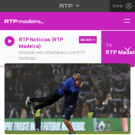
Entrar
RTP Notícias (RTP
NO AR
TV
Madeira)
RTP Madei
Emissão em simultâneo com RTP
Notícias