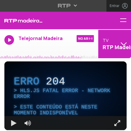
Entrar
Telejornal Madeira
NO AR
TV
RTP Madei
ERRO
204
HLS.JS FATAL ERROR - NETWORK
ERROR
ESTE CONTEÚDO ESTÁ NESTE
MOMENTO INDISPONÍVEL