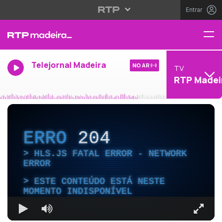
Entrar
Telejornal Madeira
NO AR
TV
RTP Madei
ERRO
204
HLS.JS FATAL ERROR - NETWORK
ERROR
ESTE CONTEÚDO ESTÁ NESTE
MOMENTO INDISPONÍVEL