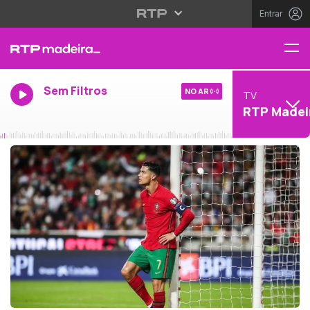
Entrar
Sem Filtros
NO AR
TV
RTP Madei