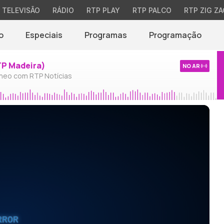
TELEVISÃO
RÁDIO
RTP PLAY
RTP PALCO
RTP ZIG ZA
o
Especiais
Programas
Programação
TP Madeira)
NO AR
neo com RTP Notícias
RROR