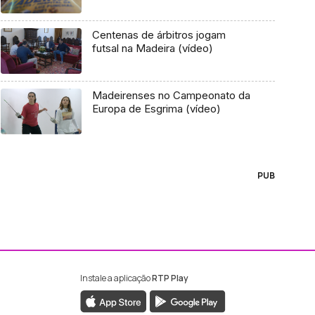
Centenas de árbitros jogam
futsal na Madeira (vídeo)
Madeirenses no Campeonato da
Europa de Esgrima (vídeo)
PUB
Instale a aplicação
RTP Play
ebook da RTP Madeira
nstagram da RTP Madeira