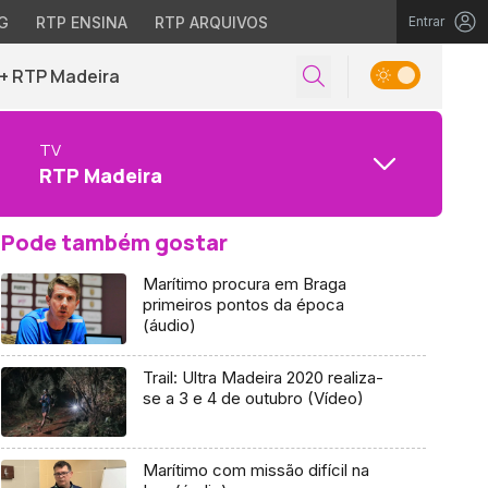
G
RTP ENSINA
RTP ARQUIVOS
Entrar
+ RTP Madeira
TV
RTP Madeira
Pode também gostar
Marítimo procura em Braga
primeiros pontos da época
(áudio)
Trail: Ultra Madeira 2020 realiza-
se a 3 e 4 de outubro (Vídeo)
Marítimo com missão difícil na