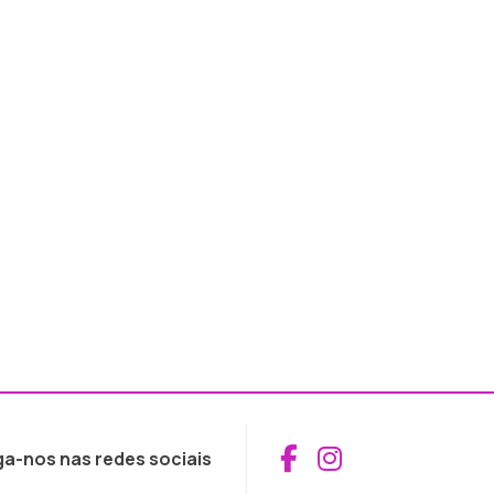
Aceder ao Fac
Aceder ao I
ga-nos nas redes sociais