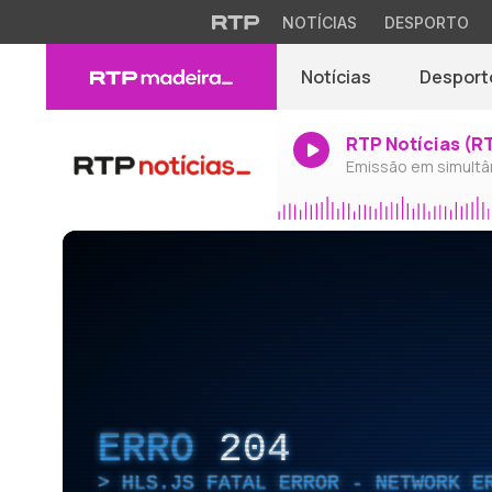
NOTÍCIAS
DESPORTO
Notícias
Desport
RTP Notícias (R
Emissão em simultâ
ERRO
204
HLS.JS FATAL ERROR - NETWORK E