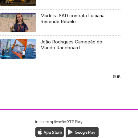
Madeira SAD contrata Luciana
Resende Rebelo
João Rodrigues Campeão do
Mundo Raceboard
PUB
Instale a aplicação
RTP Play
ebook da RTP Madeira
nstagram da RTP Madeira