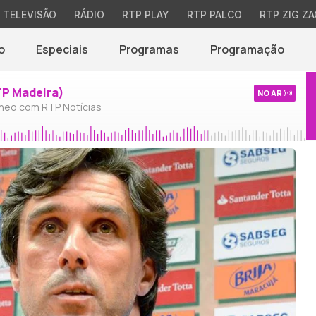
TELEVISÃO
RÁDIO
RTP PLAY
RTP PALCO
RTP ZIG ZA
o
Especiais
Programas
Programação
TP Madeira)
NO AR
neo com RTP Notícias