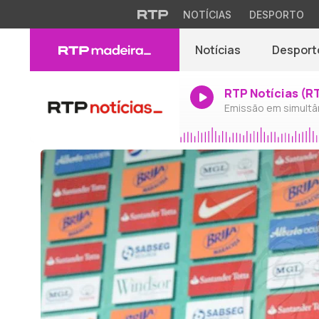
NOTÍCIAS
DESPORTO
Notícias
Desport
RTP Notícias (R
Emissão em simultâ