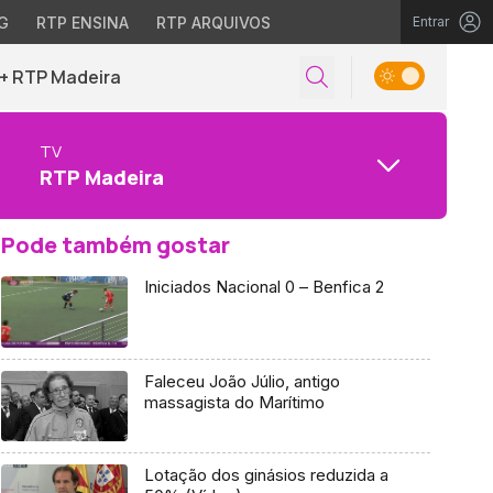
G
RTP ENSINA
RTP ARQUIVOS
Entrar
+ RTP Madeira
TV
RTP Madeira
Pode também gostar
Iniciados Nacional 0 – Benfica 2
Faleceu João Júlio, antigo
massagista do Marítimo
Lotação dos ginásios reduzida a