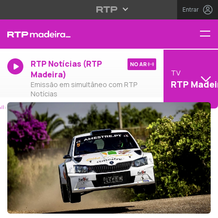
Entrar
RTP Notícias (RTP
NO AR
TV
Madeira)
RTP Madei
Emissão em simultâneo com RTP
Notícias