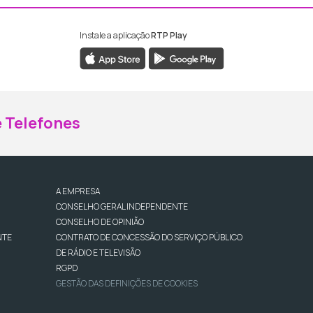
Instale a aplicação
RTP Play
ebook da RTP Madeira
nstagram da RTP Madeira
 Telefones
A EMPRESA
CONSELHO GERAL INDEPENDENTE
CONSELHO DE OPINIÃO
NTE
CONTRATO DE CONCESSÃO DO SERVIÇO PÚBLICO
DE RÁDIO E TELEVISÃO
RGPD
GESTÃO DAS DEFINIÇÕES DE COOKIES