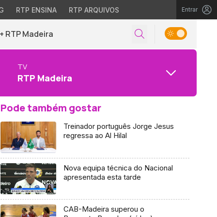
G
RTP ENSINA
RTP ARQUIVOS
Entrar
+ RTP Madeira
TV
RTP Madeira
Pode também gostar
Treinador português Jorge Jesus
regressa ao Al Hilal
Nova equipa técnica do Nacional
apresentada esta tarde
CAB-Madeira superou o