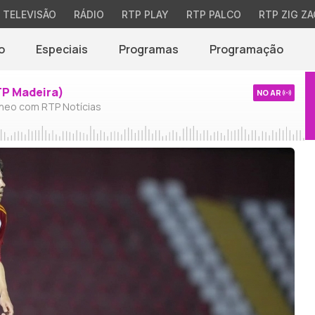
TELEVISÃO
RÁDIO
RTP PLAY
RTP PALCO
RTP ZIG ZA
o
Especiais
Programas
Programação
TP Madeira)
NO AR
neo com RTP Notícias