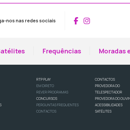
Aceder ao Fac
Aceder ao I
ga-nos nas redes sociais
atélites
Frequências
Moradas e
RTP PLAY
CONTACTOS
EM DIRETO
PROVEDORA DO
REVER PROGRAMAS
TELESPECTADOR
CONCURSOS
PROVEDORA DO OUVI
S
PERGUNTAS FREQUENTES
ACESSIBILIDADES
CONTACTOS
SATÉLITES