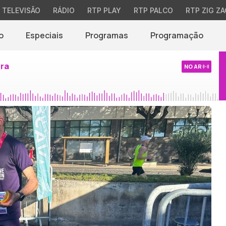
TELEVISÃO
RÁDIO
RTP PLAY
RTP PALCO
RTP ZIG ZA
o
Especiais
Programas
Programação
ira
NO AR