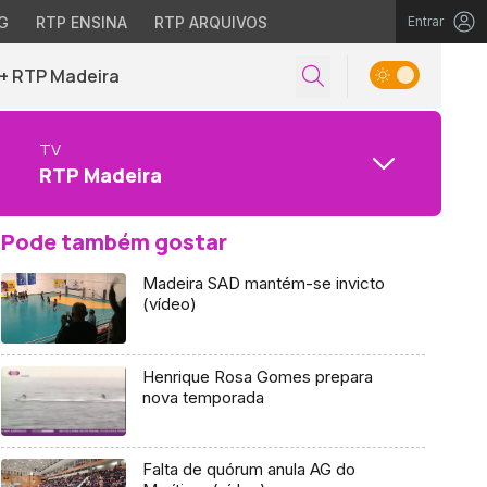
G
RTP ENSINA
RTP ARQUIVOS
Entrar
+ RTP Madeira
TV
RTP Madeira
Pode também gostar
Madeira SAD mantém-se invicto
(vídeo)
Henrique Rosa Gomes prepara
nova temporada
Falta de quórum anula AG do