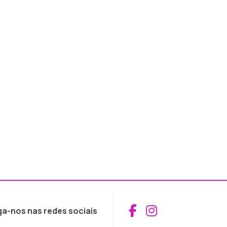
Aceder ao Fac
Aceder ao I
ga-nos nas redes sociais