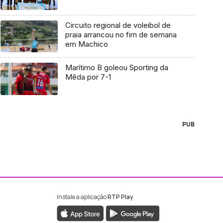
Circuito regional de voleibol de
praia arrancou no fim de semana
em Machico
Marítimo B goleou Sporting da
Mêda por 7-1
PUB
Instale a aplicação
RTP Play
ebook da RTP Madeira
nstagram da RTP Madeira