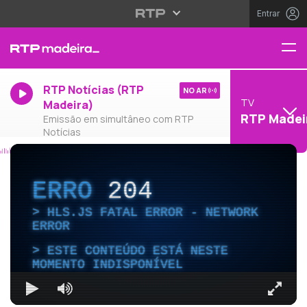
Entrar
RTP Notícias (RTP
NO AR
TV
Madeira)
RTP Madei
Emissão em simultâneo com RTP
Notícias
ERRO
204
HLS.JS FATAL ERROR - NETWORK
ERROR
ESTE CONTEÚDO ESTÁ NESTE
MOMENTO INDISPONÍVEL