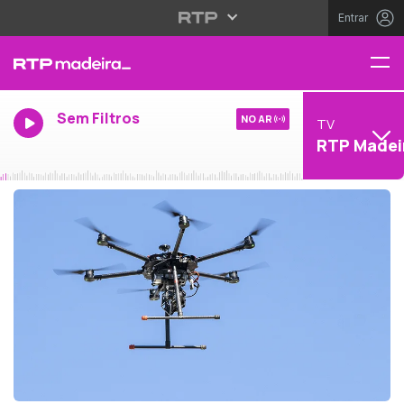
Entrar
Sem Filtros
NO AR
TV
RTP Madei