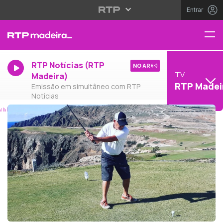
Entrar
RTP Notícias (RTP
NO AR
TV
Madeira)
RTP Madei
Emissão em simultâneo com RTP
Notícias