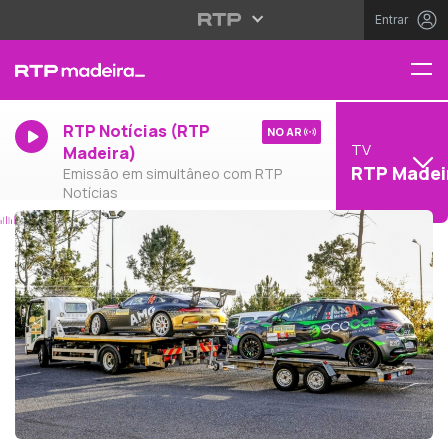
Entrar
RTP Notícias (RTP
NO AR
TV
Madeira)
RTP Madei
Emissão em simultâneo com RTP
Notícias