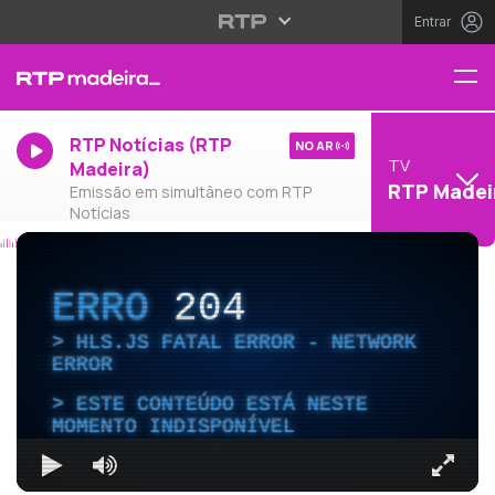
Entrar
RTP Notícias (RTP
NO AR
TV
Madeira)
RTP Madei
Emissão em simultâneo com RTP
Notícias
ERRO
204
HLS.JS FATAL ERROR - NETWORK
ERROR
ESTE CONTEÚDO ESTÁ NESTE
MOMENTO INDISPONÍVEL