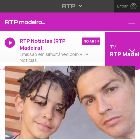
Entrar
RTP Notícias (RTP
NO AR
TV
Madeira)
RTP Madei
Emissão em simultâneo com RTP
Notícias