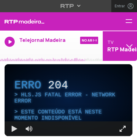
Entrar
Telejornal Madeira
NO AR
TV
RTP Madei
ERRO
204
HLS.JS FATAL ERROR - NETWORK
ERROR
ESTE CONTEÚDO ESTÁ NESTE
MOMENTO INDISPONÍVEL