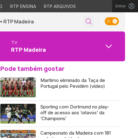
G
RTP ENSINA
RTP ARQUIVOS
Entrar
+ RTP Madeira
TV
RTP Madeira
Pode também gostar
Marítimo eliminado da Taça de
Portugal pelo Pevidém (vídeo)
Sporting com Dortmund no play-
off de acesso aos ‘oitavos’ da
‘Champions’
Campeonato da Madeira com 181