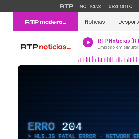
NOTÍCIAS
DESPORTO
Notícias
Desport
RTP Notícias (R
Emissão em simultâ
ERRO
204
HLS.JS FATAL ERROR - NETWORK E