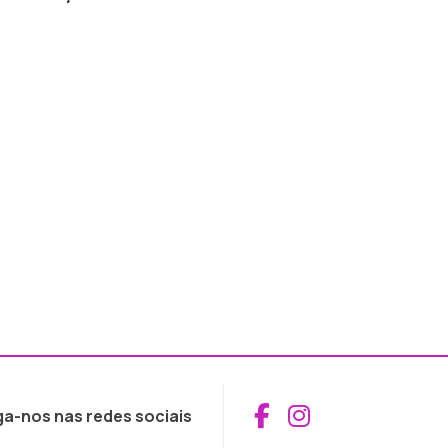
Aceder ao Fac
Aceder ao I
ga-nos nas redes sociais