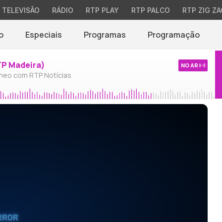
TELEVISÃO
RÁDIO
RTP PLAY
RTP PALCO
RTP ZIG ZA
o
Especiais
Programas
Programação
TP Madeira)
NO AR
neo com RTP Notícias
RROR