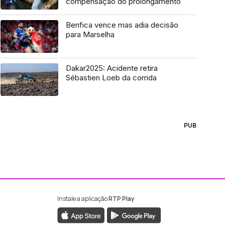
compensação do prolongamento
Benfica vence mas adia decisão
para Marselha
Dakar2025: Acidente retira
Sébastien Loeb da corrida
PUB
Instale a aplicação
RTP Play
ebook da RTP Madeira
nstagram da RTP Madeira