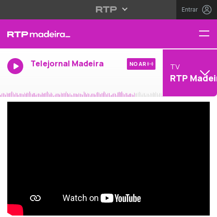
Entrar
Telejornal Madeira
NO AR
TV
RTP Madei