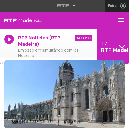
Entrar
RTP Notícias (RTP
NO AR
TV
Madeira)
RTP Madei
Emissão em simultâneo com RTP
Notícias