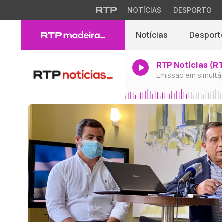
NOTÍCIAS
DESPORTO
Notícias
Desport
RTP Notícias (R
Emissão em simultâ