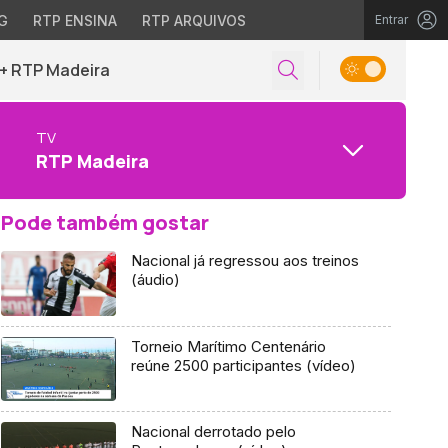
G
RTP ENSINA
RTP ARQUIVOS
Entrar
+ RTP Madeira
TV
RTP Madeira
Pode também gostar
Nacional já regressou aos treinos
(áudio)
Torneio Marítimo Centenário
reúne 2500 participantes (vídeo)
Nacional derrotado pelo