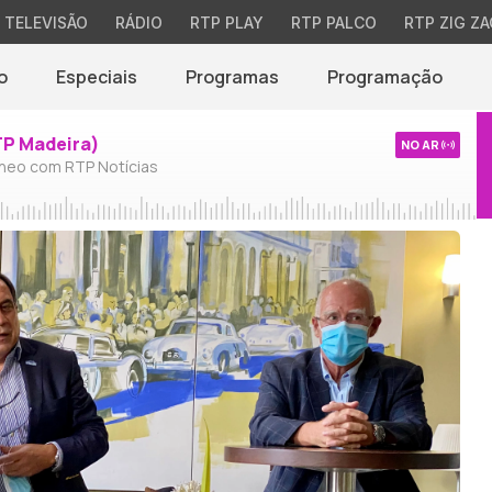
TELEVISÃO
RÁDIO
RTP PLAY
RTP PALCO
RTP ZIG ZA
o
Especiais
Programas
Programação
TP Madeira)
NO AR
neo com RTP Notícias