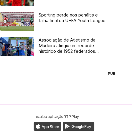
Sporting perde nos penáltis e
falha final da UEFA Youth League
Associação de Atletismo da
Madeira atingiu um recorde
histórico de 1952 federados
(áudio)
PUB
Instale a aplicação
RTP Play
ebook da RTP Madeira
nstagram da RTP Madeira