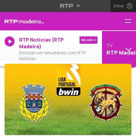
Entrar
RTP Notícias (RTP
NO AR
TV
Madeira)
RTP Madei
Emissão em simultâneo com RTP
Notícias