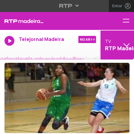
Entrar
Telejornal Madeira
NO AR
TV
RTP Madei