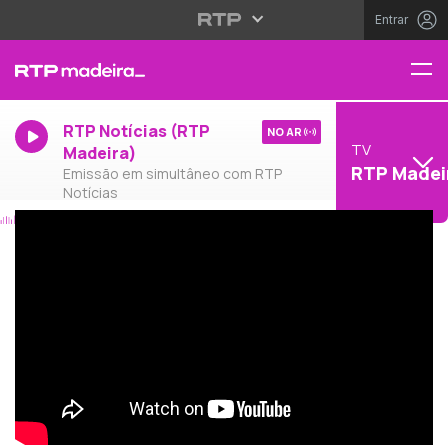
Entrar
RTP Notícias (RTP
NO AR
TV
Madeira)
RTP Madei
Emissão em simultâneo com RTP
Notícias