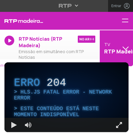
Entrar
RTP Notícias (RTP
NO AR
TV
Madeira)
RTP Madei
Emissão em simultâneo com RTP
Notícias
ERRO
204
HLS.JS FATAL ERROR - NETWORK
ERROR
ESTE CONTEÚDO ESTÁ NESTE
MOMENTO INDISPONÍVEL