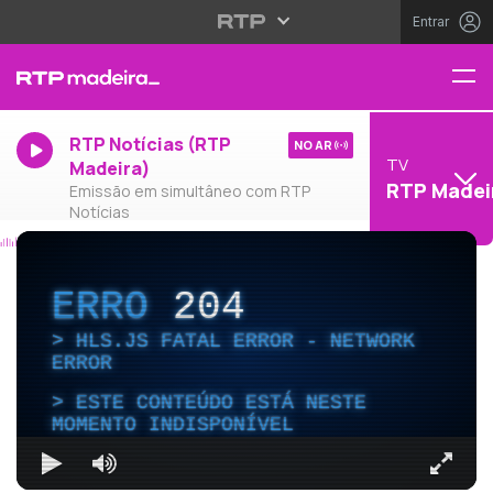
Entrar
RTP Notícias (RTP
NO AR
TV
Madeira)
RTP Madei
Emissão em simultâneo com RTP
Notícias
ERRO
204
HLS.JS FATAL ERROR - NETWORK
ERROR
ESTE CONTEÚDO ESTÁ NESTE
MOMENTO INDISPONÍVEL