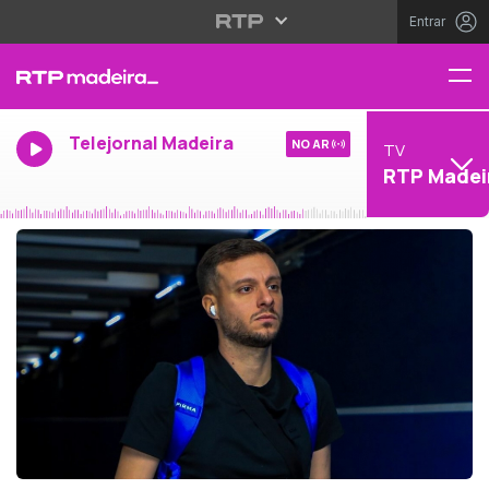
Entrar
Telejornal Madeira
NO AR
TV
RTP Madei