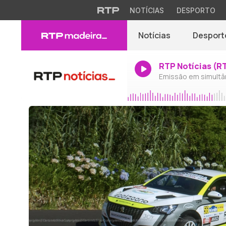
NOTÍCIAS
DESPORTO
Notícias
Desport
RTP Notícias (R
Emissão em simultâ