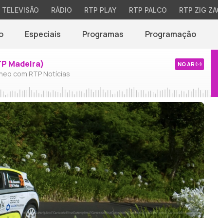
TELEVISÃO
RÁDIO
RTP PLAY
RTP PALCO
RTP ZIG ZA
o
Especiais
Programas
Programação
TP Madeira)
NO AR
neo com RTP Notícias