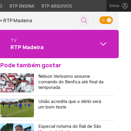
G
RTP ENSINA
RTP ARQUIVOS
Entrar
+ RTP Madeira
TV
RTP Madeira
Pode também gostar
Nélson Veríssimo assume
comando do Benfica até final da
temporada
União acredita que o dérbi será
um bom teste
Especial noturna do Rali de São