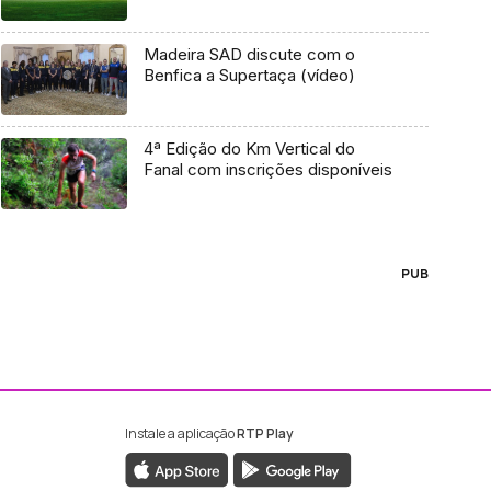
Madeira SAD discute com o
Benfica a Supertaça (vídeo)
4ª Edição do Km Vertical do
Fanal com inscrições disponíveis
PUB
Instale a aplicação
RTP Play
ebook da RTP Madeira
nstagram da RTP Madeira