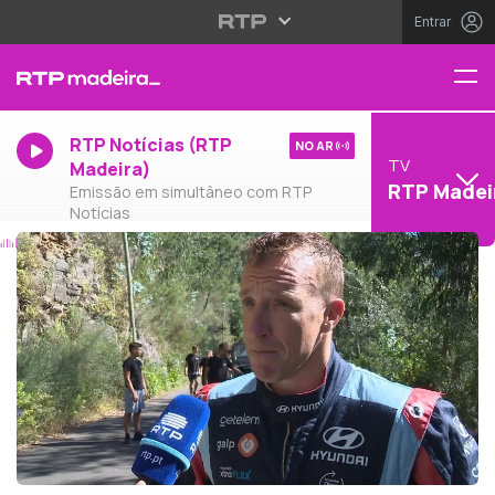
Entrar
RTP Notícias (RTP
NO AR
TV
Madeira)
RTP Madei
Emissão em simultâneo com RTP
Notícias